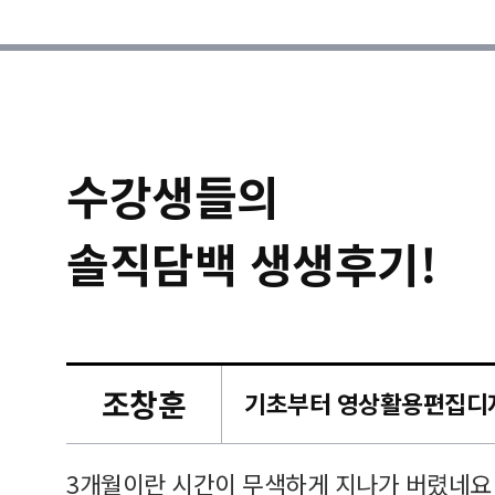
수강생들의
솔직담백 생생후기!
조창훈
캠퍼스
르쳐주셔
3개월이란 시간이 무색하게 지나가 버렸네요