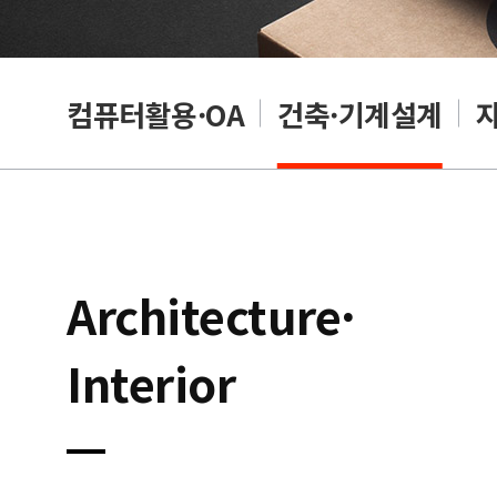
래밍
컴퓨터활용·OA
건축·기계설계
Architecture·
Interior