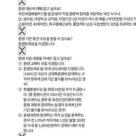
훈련 대상에 대해 알고 싶어요?
국민내일배움카드를 발급 받아 직업 훈련에 참여를 희망하는 국민 누구나.
단, 공무원, 사립학교 교직원, 사업기간 1년 미만이거나 연 매출 1억5천만원 이상인 
근로자(만 45세미만), 특수형태근로자, 졸업까지 남은 수업연한이 2년을 초과하는 대학
훈련 기간 동안 수당을 받을 수 있나요?
훈련장려금을 지급합니다.
훈련 지원 내용을 자세히 알고 싶어요?
① 훈련 교재비 무료 지원합니다.
② 훈련장려금 월 최대 200,000원 지원합니다.
(140시간 이상의 산대특훈련에 참여하는 구
직자 등에게 단위기간 출석률 80%이상인 경
우)
③ 특별훈련수당 월 최대 20만원 추가 지급합니
다. (총 훈련시간이 350시간 이상인 K-디지
털 트레이닝 훈련 중 육성산업직종에 대한
훈련 과정에 참여하는 실업자 등에게 단위
기간 출석률 80%이상인 경우)
④ 훈련과정에 참여하는 자가 요건을 충족하는
경우 연 1.0%의 저이자로 1인당 월별 200만
원 이내 총 1,000만원까지 생계비 대부 지원
합니다.