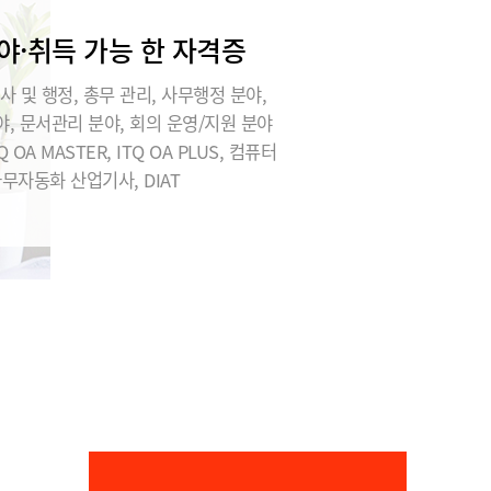
야·취득 가능 한 자격증
정ㅇㅇ
★★★★★
사 및 행정, 총무 관리, 사무행정 분야,
훈련과정은 부족한 부분을 채워주는 시스템이
, 문서관리 분야, 회의 운영/지원 분야
라기보다는, 참여하는 사람이 얼마나 열의를
가지고 임하느냐에 따라 많은 차이가 나는 시
Q OA MASTER, ITQ OA PLUS, 컴퓨터
간이라는 생각이 들었습니다. 즉, 훈련과정 자
사무자동화 산업기사, DIAT
체가 제...
안ㅇㅇ
★★★★★
우선 저희 팀을 위해 애써주신 서일근 멘토님
께 진심으로 감사드립니다. 항상 본인 일처럼
성심껏 신경 써주시고, 더 나은 방향과 방법을
제시해 주셔서 많은 것을 배울 수 있었습니
다....