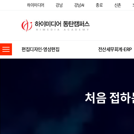
하이미디어
강남
강남AI
종로
신촌
편집디자인·영상편집
전산세무회계·ERP
처음 접하