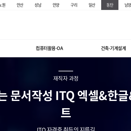
노원
안산
성남
안양
구리
일산
동탄
남
컴퓨터활용·OA
건축·기계설계
재직자 과정
는 문서작성 ITQ 엑셀&한
트
ITQ 자격증 취득의 지름길