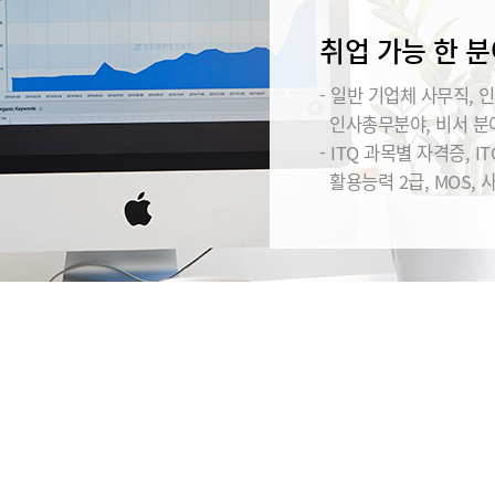
취업 가능 한 분
- 일반 기업체 사무직, 인
인사총무분야, 비서 분야
- ITQ 과목별 자격증, IT
활용능력 2급, MOS, 