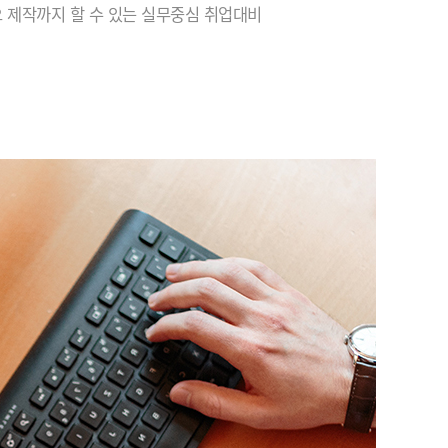
최ㅇㅇ
★★★★★
 제작까지 할 수 있는 실무중심 취업대비
처음에 수업 못 따라갈까봐 걱정했는데 강사
님께서 차근차근 가르쳐주셔서 금방 이해하고
익혔습니다 후에 다른 자격증 취득하게 될때
도 여기 와서 공부하고 싶어요 유익한 시간이
었습니다!
조창훈
★★★★★
3개월이란 시간이 무색하게 지나가 버렸네요
선생님과 만난지가 엊그제 같은데 벌써 수료
라니 시간이 순삭된 느낌입니다. 매일 새로운
세상을 맛보게 해주시고 너무 너무 소중한 시
간이었...
이설
★
저는 1-2달전 이 학원에서 수강을 했던 수강생