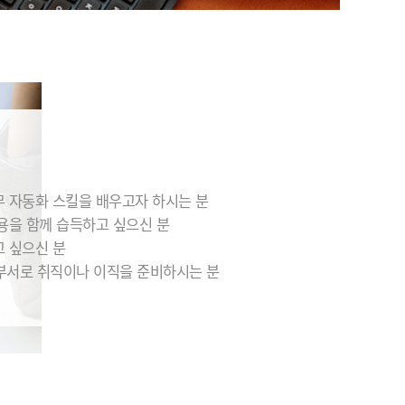
으로, 당시 담당 선생님께서 “노트북은 아무
모델이나 구매해도 설치를 도와주겠다”, “공
부하다가 궁금한 점은 이메일로 문의해도 된
다”...
오ㅇㅇ
★★★★★
시간이 짧아 결과물에 정성을 쏟을 시간이 다
소 부족했지만 그래도 만족스러운 결과를 낼
무 자동화 스킬을 배우고자 하시는 분
수 있었고 협업과 소통이 업무에 어떠한 영향
을 끼칠 수 있는지 직접 느끼며 체험해볼 수 있
내용을 함께 습득하고 싶으신 분
는 ...
고 싶으신 분
부서로 취직이나 이직을 준비하시는 분
황ㅇㅇ
★★★★★
시간과 열의를 다해 경험이 녹아있는 인사이
트를 제공해 주시고, 주말까지 멘티들을 세심
하게 케어해 주신 멘토님들께 감사드립니다.
항상 한 명, 한 명에게 집중해 딱 필요한 조언