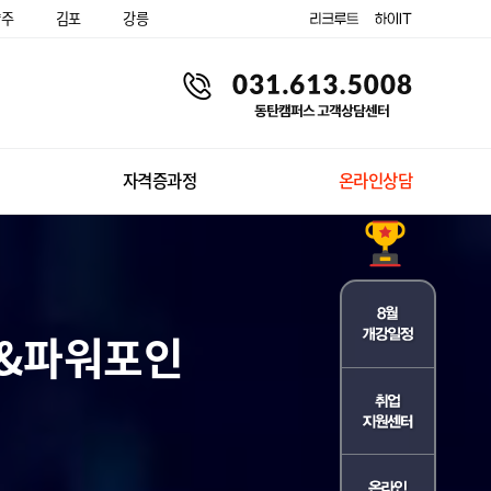
양주
김포
강릉
자격증과정
온라인상담
글&파워포인