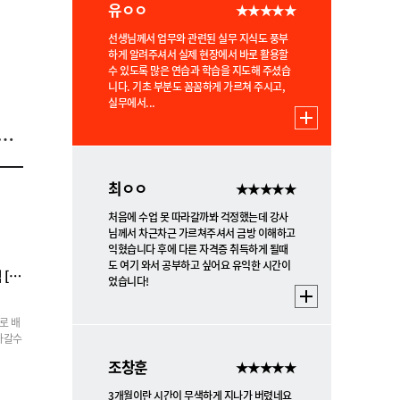
유ㅇㅇ
★★★★★
선생님께서 업무와 관련된 실무 지식도 풍부
하게 알려주셔서 실제 현장에서 바로 활용할
수 있도록 많은 연습과 학습을 지도해 주셨습
니다. 기초 부분도 꼼꼼하게 가르쳐 주시고,
실무에서...
를 한번에 배울 수 있어 흥미로운 과정!
최ㅇㅇ
★★★★★
처음에 수업 못 따라갈까봐 걱정했는데 강사
님께서 차근차근 가르쳐주셔서 금방 이해하고
익혔습니다 후에 다른 자격증 취득하게 될때
도 여기 와서 공부하고 싶어요 유익한 시간이
클라우드 기반의 CI/CD를 활용한 풀스택 [자바, 뷰, 플러터] 개발자
었습니다!
로 배
아갈수
조창훈
★★★★★
3개월이란 시간이 무색하게 지나가 버렸네요