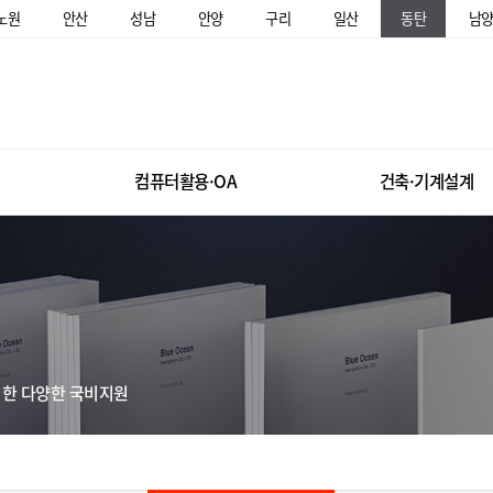
노원
안산
성남
안양
구리
일산
동탄
남
컴퓨터활용·OA
건축·기계설계
위한 다양한 국비지원