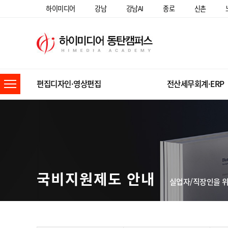
하이미디어
강남
강남AI
종로
신촌
편집디자인·영상편집
전산세무회계·ERP
국비지원제도 안내
실업자/직장인을 