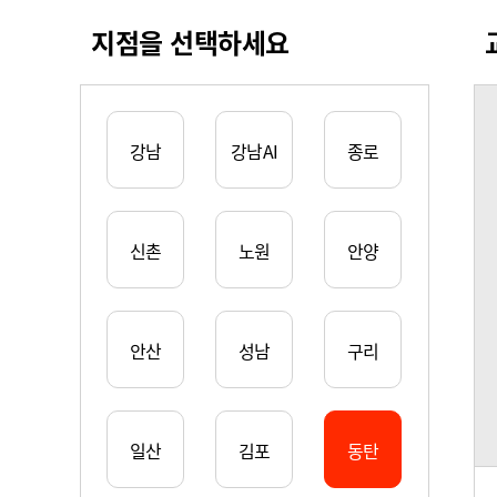
지점을 선택하세요
강남
강남AI
종로
신촌
노원
안양
안산
성남
구리
일산
김포
동탄