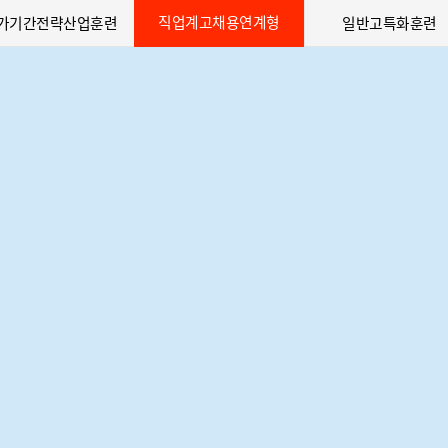
직업계고채용연계형
가기간전략산업훈련
일반고특화훈련