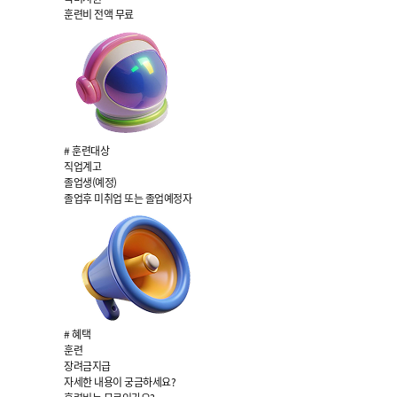
훈련비 전액 무료
# 훈련대상
직업계고
졸업생(예정)
졸업후 미취업 또는 졸업예정자
# 혜택
훈련
장려금지급
자세한 내용이 궁금하세요?