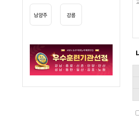
남양주
강릉