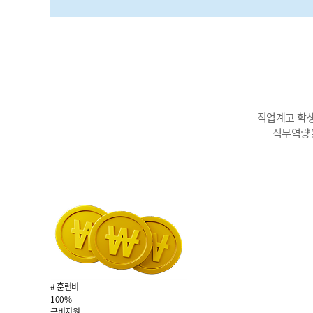
직업계고 학생
직무역량을
# 훈련비
100%
국비지원