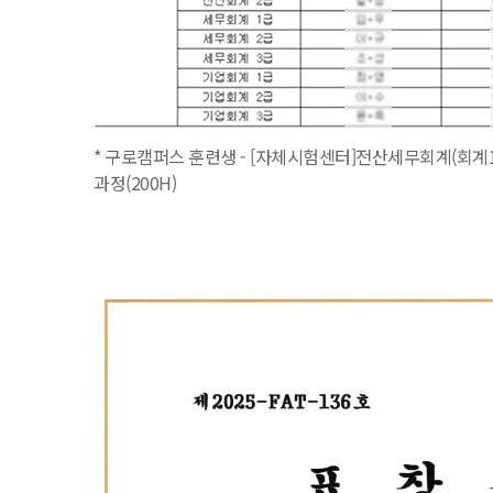
* 구로캠퍼스 훈련생 - [자체시험센터]전산세무회계(회계1
과정(200H)