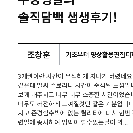
솔직담백 생생후기!
조창훈
캠퍼스
르쳐주셔
3개월이란 시간이 무색하게 지나가 버렸네요
여기 와
같은데 벌써 수료라니 시간이 순삭된 느낌입
보게 해주시고 너무 너무 소중한 시간이었습니
너무도 허전하게 느껴질것만 같은 기분입니다
지고 존경할수밖에 없는 퀼리티에 다시 한번
련일에 종사하여 밥먹이 할수있는날이 와...